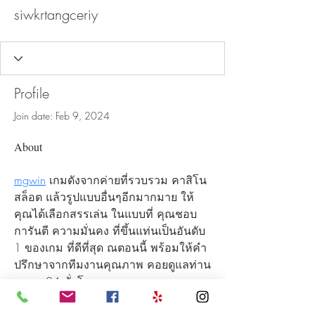
siwkrtangceriy
Profile
Join date: Feb 9, 2024
About
mgwin
 เกมดังจากค่ายที่รวบรวม คาสิโน 
สล็อต แล้วรูปแบบอื่นๆอีกมากมาย ให้
คุณได้เลือกสรรเล่น ในแบบที่ คุณชอบ 
การันตี ความมั่นคง ที่ขึ้นแท่นเป็นอันดับ 
1 ของเกม ที่ดีที่สุด ณตอนนี้ พร้อมให้คำ
ปรึกษาจากทีมงานคุณภาพ คอยดูแลท่าน
ตลอด 24 ชั่วโมง
©2018 Sheba Ethiopian Restaurant 5071