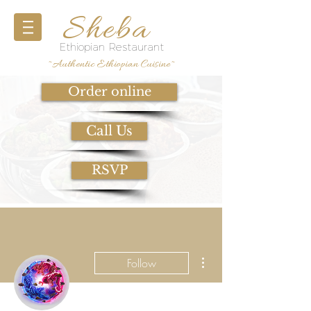
Sheba
Ethiopian Restaurant
~Authentic Ethiopian Cuisine~
Order online
Call Us
RSVP
More actions
Follow